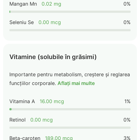
Mangan Mn
0.02 mg
0%
Seleniu Se
0.00 mcg
0%
Vitamine (solubile în grăsimi)
Importante pentru metabolism, creștere și reglarea
funcțiilor corporale.
Aflați mai multe
Vitamina A
16.00 mcg
1%
Retinol
0.00 mcg
0%
Beta-caroten
189.00 mcg
3%