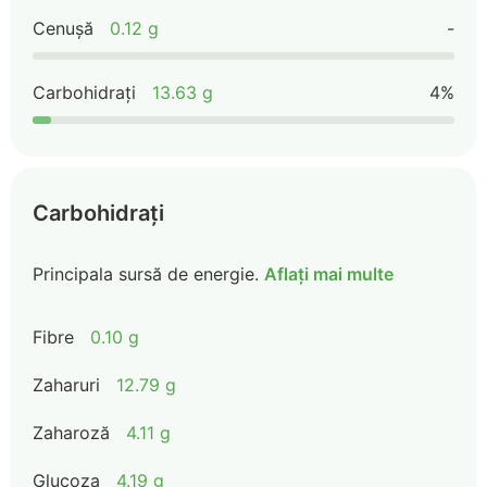
Cenușă
0.12 g
-
Carbohidrați
13.63 g
4%
Carbohidrați
Principala sursă de energie.
Aflați mai multe
Fibre
0.10 g
Zaharuri
12.79 g
Zaharoză
4.11 g
Glucoza
4.19 g