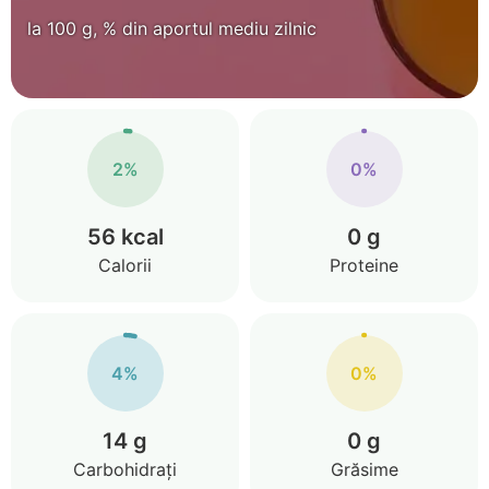
la 100 g, % din aportul mediu zilnic
2%
0%
56 kcal
0 g
Calorii
Proteine
4%
0%
14 g
0 g
Carbohidrați
Grăsime