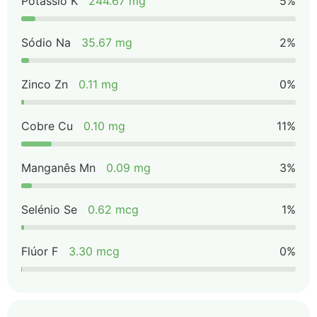
Potássio K
244.67 mg
5%
Sódio Na
35.67 mg
2%
Zinco Zn
0.11 mg
0%
Cobre Cu
0.10 mg
11%
Manganês Mn
0.09 mg
3%
Selénio Se
0.62 mcg
1%
Flúor F
3.30 mcg
0%