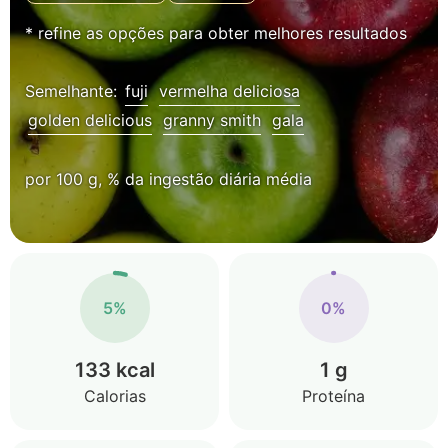
* refine as opções para obter melhores resultados
Semelhante:
fuji
vermelha deliciosa
golden delicious
granny smith
gala
por 100 g, % da ingestão diária média
5%
0%
133 kcal
1 g
Calorias
Proteína