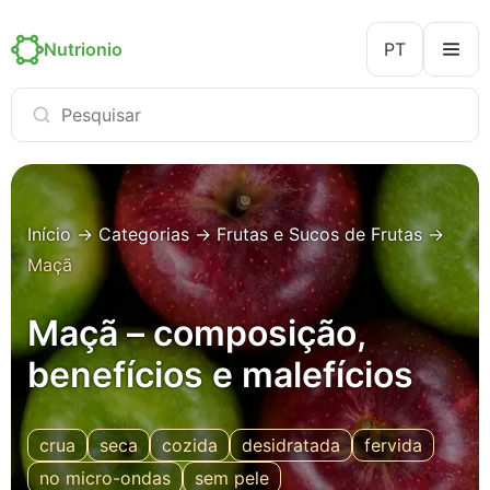
Nutrionio
PT
Início
→
Categorias
→
Frutas e Sucos de Frutas
→
Maçã
Maçã – composição,
benefícios e malefícios
crua
seca
cozida
desidratada
fervida
no micro-ondas
sem pele