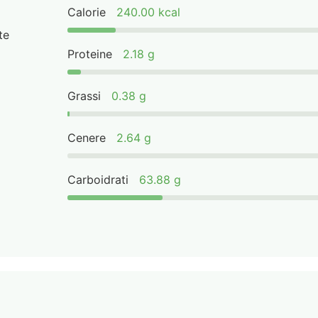
Calorie
240.00 kcal
te
Proteine
2.18 g
Grassi
0.38 g
Cenere
2.64 g
Carboidrati
63.88 g