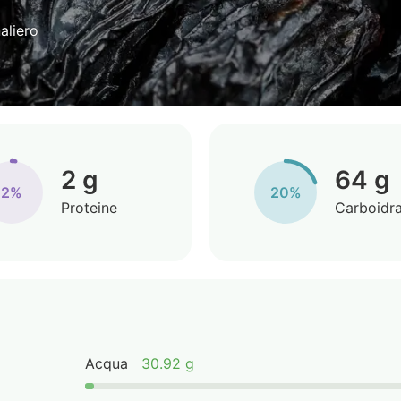
aliero
2 g
64 g
2%
20%
Proteine
Carboidra
Acqua
30.92 g