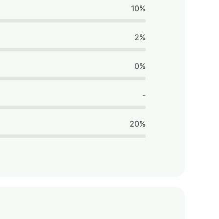
10%
2%
0%
-
20%