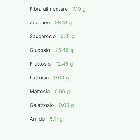
Fibra alimentare
7.10 g
Zuccheri
38.13 g
Saccarosio
0.15 g
Glucosio
25.46 g
Fruttosio
12.45 g
Lattosio
0.00 g
Maltosio
0.06 g
Galattosio
0.00 g
Amido
5.11 g