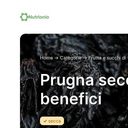
Nutrionio
Home
→
Categorie
→
Frutta e succhi di 
Prugna secca
benefici
secca