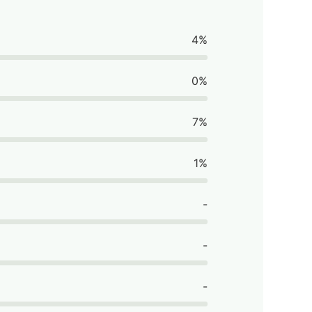
4%
0%
7%
1%
-
-
-