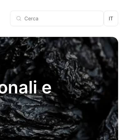
IT
onali e