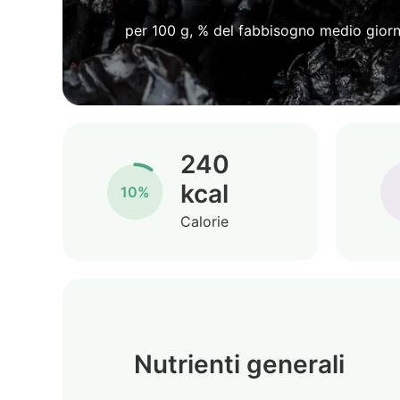
per 100 g, % del fabbisogno medio giorn
240
kcal
10%
Calorie
Nutrienti generali