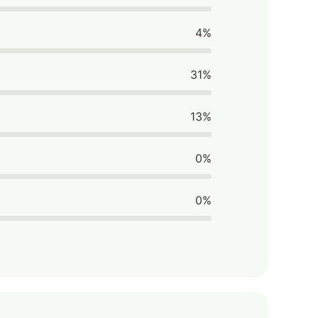
4%
31%
13%
0%
0%