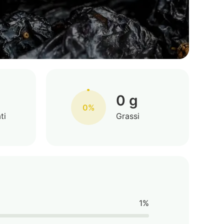
0 g
0%
ti
Grassi
1%