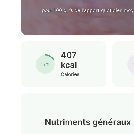
pour 100 g, % de l'apport quotidien mo
407
kcal
17%
Calories
Nutriments généraux