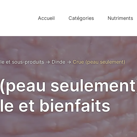
Accueil
Catégories
Nutriments
lle et sous-produits
→
Dinde
→
Crue (peau seulement)
(peau seulement)
le et bienfaits