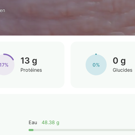
yen
13 g
0 g
17%
0%
Protéines
Glucides
Eau
48.38 g