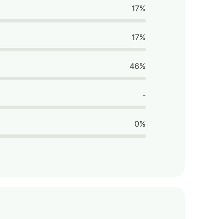
17%
17%
46%
-
0%