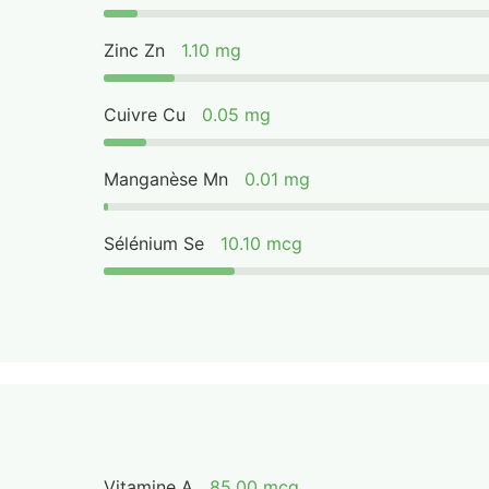
Zinc Zn
1.10 mg
Cuivre Cu
0.05 mg
Manganèse Mn
0.01 mg
Sélénium Se
10.10 mcg
Vitamine A
85.00 mcg