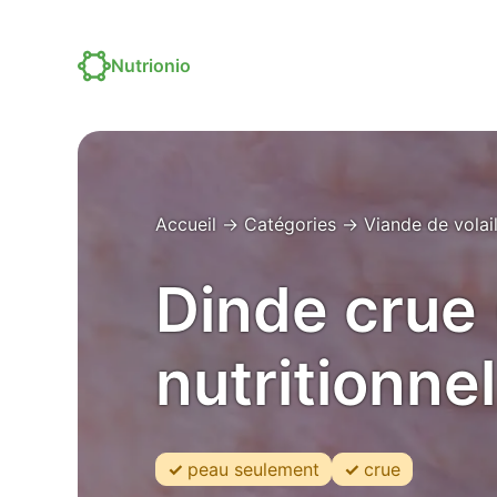
Nutrionio
Accueil
→
Catégories
→
Viande de volai
Dinde crue 
nutritionnel
peau seulement
crue