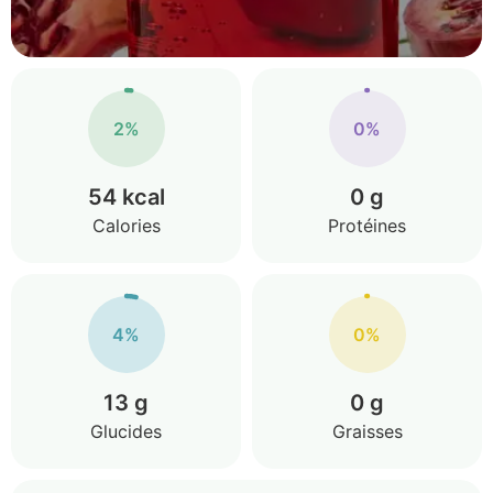
2%
0%
54 kcal
0 g
Calories
Protéines
4%
0%
13 g
0 g
Glucides
Graisses