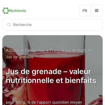
Nutrionio
FR
Accueil
→
Catégories
→
Fruits et jus de fruits
→
Jus de grenade
Jus de grenade – valeur
nutritionnelle et bienfaits
pour 100 g, % de l'apport quotidien moyen