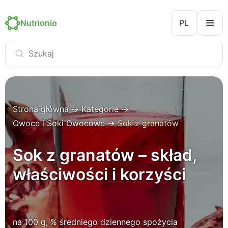
Nutrionio
PL
Strona główna
→
Kategorie
→
Owoce i Soki Owocowe
→
Sok z granatów
Sok z granatów – skład,
właściwości i korzyści
na 100 g, % średniego dziennego spożycia