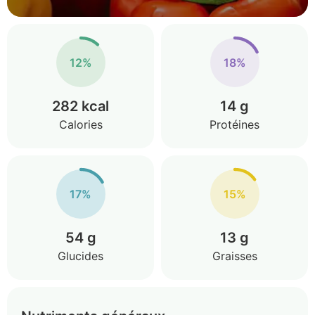
12%
18%
282 kcal
14 g
Calories
Protéines
17%
15%
54 g
13 g
Glucides
Graisses