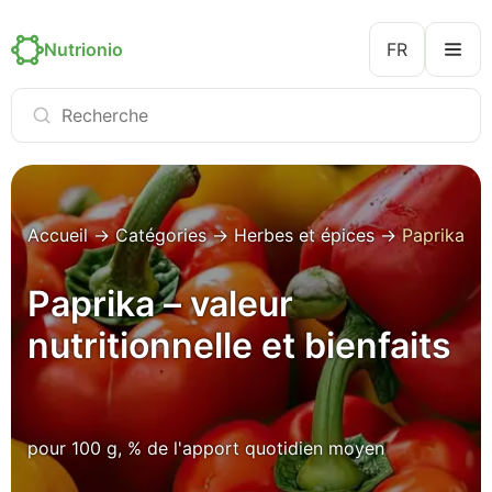
Nutrionio
FR
Accueil
→
Catégories
→
Herbes et épices
→
Paprika
Paprika – valeur
nutritionnelle et bienfaits
pour 100 g, % de l'apport quotidien moyen