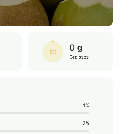
0 g
0%
Graisses
4%
0%