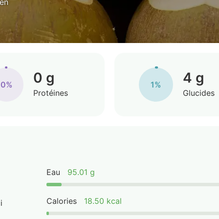
yen
0 g
4 g
0%
1%
Protéines
Glucides
Eau
95.01 g
Calories
18.50 kcal
i