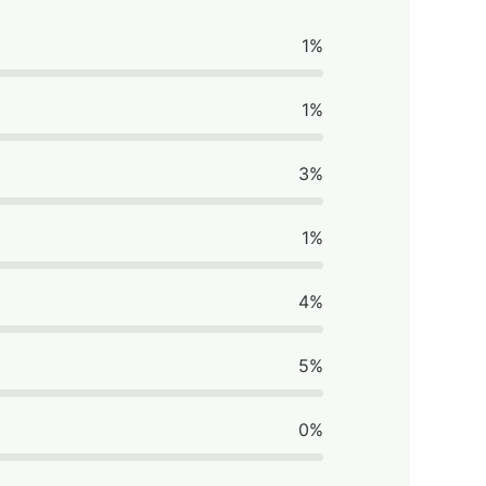
1%
1%
3%
1%
4%
5%
0%