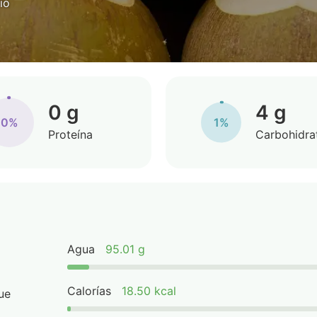
io
0 g
4 g
0%
1%
Proteína
Carbohidra
Agua
95.01 g
Calorías
18.50 kcal
ue