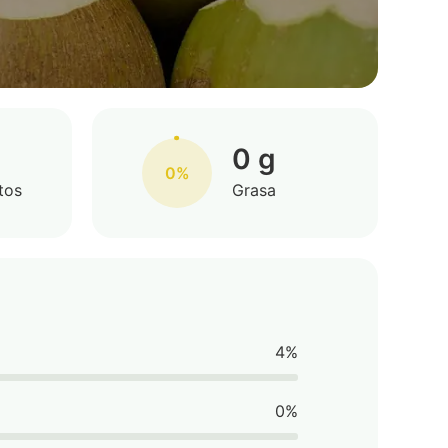
0 g
0%
tos
Grasa
4%
0%