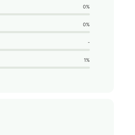
0%
0%
-
1%