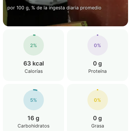
por 100 g, % de la ingesta diaria promedio
2%
0%
63 kcal
0 g
Calorías
Proteína
5%
0%
16 g
0 g
Carbohidratos
Grasa