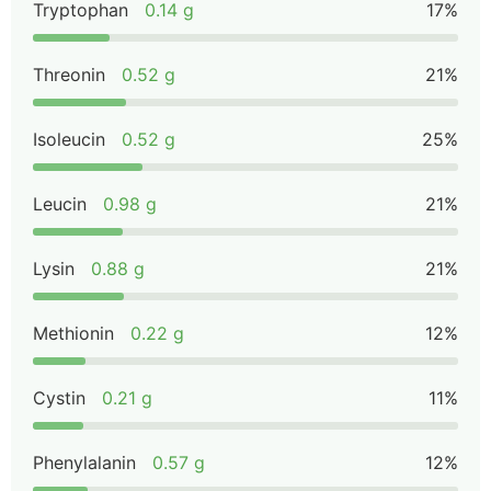
Tryptophan
0.14 g
17%
Threonin
0.52 g
21%
Isoleucin
0.52 g
25%
Leucin
0.98 g
21%
Lysin
0.88 g
21%
Methionin
0.22 g
12%
Cystin
0.21 g
11%
Phenylalanin
0.57 g
12%