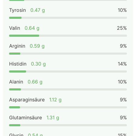
Tyrosin
0.47 g
10%
Valin
0.64 g
25%
Arginin
0.59 g
9%
Histidin
0.30 g
14%
Alanin
0.66 g
10%
Asparaginsäure
1.12 g
9%
Glutaminsäure
1.31 g
9%
Glycin
0.54 g
15%