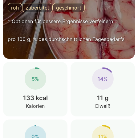
roh
zubereitet
geschmort
* Optionen für bessere Ergebnisse verfeinern
pro 100 g, % des durchschnittlichen Tagesbedarfs
5%
14%
133 kcal
11 g
Kalorien
Eiweiß
0%
11%