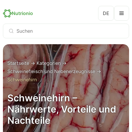
Nutrionio
DE
Startseite
→
Kategorien
→
Schweinefleisch und Nebenerzeugnisse
→
Schweinehirn
Schweinehirn –
Nährwerte, Vorteile und
Nachteile