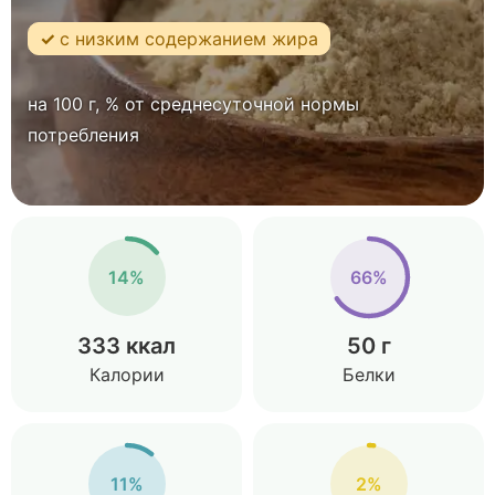
с низким содержанием жира
на 100 г, % от среднесуточной нормы
потребления
14%
66%
333 ккал
50 г
Калории
Белки
11%
2%