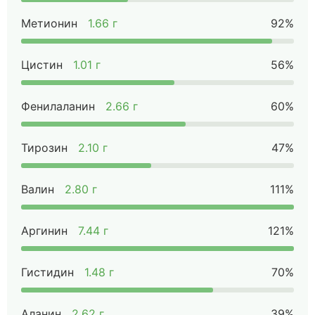
Метионин
1.66 г
92%
Цистин
1.01 г
56%
Фенилаланин
2.66 г
60%
Тирозин
2.10 г
47%
Валин
2.80 г
111%
Аргинин
7.44 г
121%
Гистидин
1.48 г
70%
Аланин
2.62 г
39%