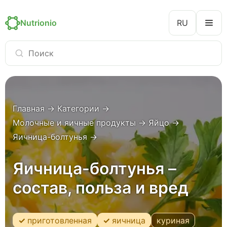
Nutrionio
RU
Главная
→
Категории
→
Молочные и яичные продукты
→
Яйцо
→
Яичница-болтунья
→
Яичница-болтунья –
состав, польза и вред
приготовленная
яичница
куриная