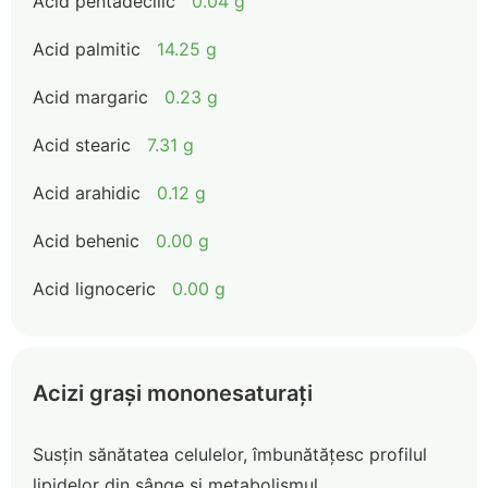
Acid pentadecilic
0.04 g
Acid palmitic
14.25 g
Acid margaric
0.23 g
Acid stearic
7.31 g
Acid arahidic
0.12 g
Acid behenic
0.00 g
Acid lignoceric
0.00 g
Acizi grași mononesaturați
Susțin sănătatea celulelor, îmbunătățesc profilul
lipidelor din sânge și metabolismul.