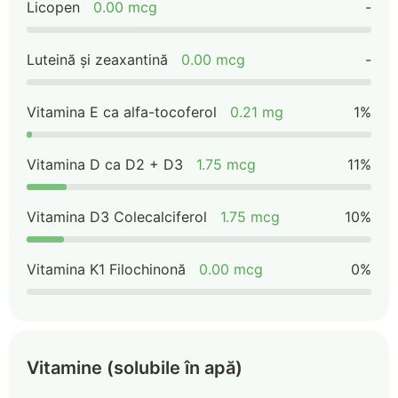
Licopen
0.00 mcg
-
Luteină și zeaxantină
0.00 mcg
-
Vitamina E ca alfa-tocoferol
0.21 mg
1%
Vitamina D ca D2 + D3
1.75 mcg
11%
Vitamina D3 Colecalciferol
1.75 mcg
10%
Vitamina K1 Filochinonă
0.00 mcg
0%
Vitamine (solubile în apă)