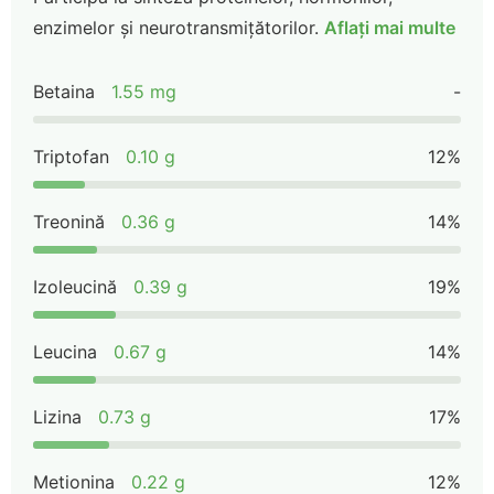
enzimelor și neurotransmițătorilor.
Aflați mai multe
Betaina
1.55 mg
-
Triptofan
0.10 g
12%
Treonină
0.36 g
14%
Izoleucină
0.39 g
19%
Leucina
0.67 g
14%
Lizina
0.73 g
17%
Metionina
0.22 g
12%