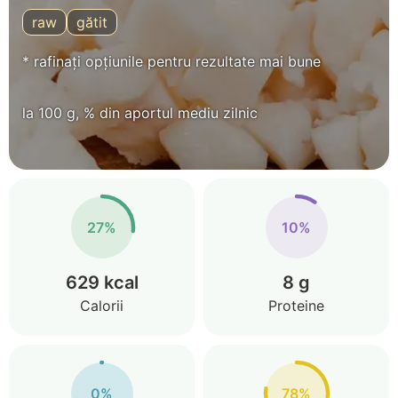
raw
gătit
* rafinați opțiunile pentru rezultate mai bune
la 100 g, % din aportul mediu zilnic
27%
10%
629 kcal
8 g
Calorii
Proteine
0%
78%