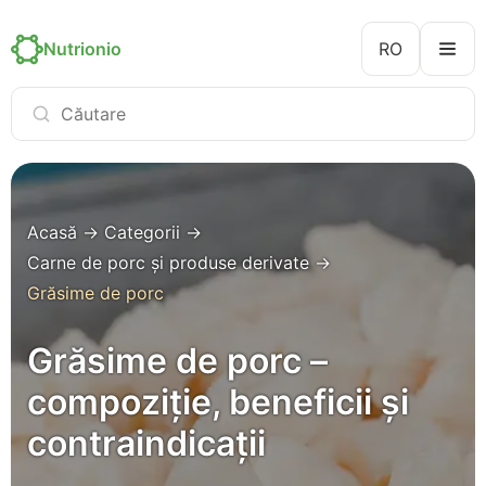
Nutrionio
RO
Acasă
→
Categorii
→
Carne de porc și produse derivate
→
Grăsime de porc
Grăsime de porc –
compoziție, beneficii și
contraindicații