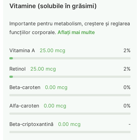
Vitamine (solubile în grăsimi)
Importante pentru metabolism, creștere și reglarea
funcțiilor corporale.
Aflați mai multe
Vitamina A
25.00 mcg
2%
Retinol
25.00 mcg
2%
Beta-caroten
0.00 mcg
0%
Alfa-caroten
0.00 mcg
0%
Beta-criptoxantină
0.00 mcg
-