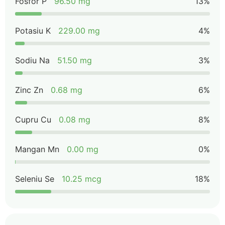
Fosfor P
96.50 mg
13%
Potasiu K
229.00 mg
4%
Sodiu Na
51.50 mg
3%
Zinc Zn
0.68 mg
6%
Cupru Cu
0.08 mg
8%
Mangan Mn
0.00 mg
0%
Seleniu Se
10.25 mcg
18%