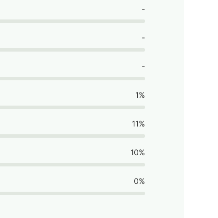
-
-
-
1%
11%
10%
0%