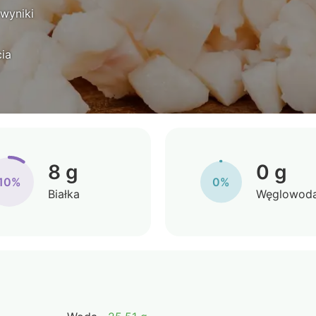
 wyniki
ia
8 g
0 g
10%
0%
Białka
Węglowod