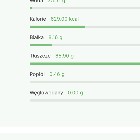
Woda
25.51 g
Kalorie
629.00 kcal
Białka
8.16 g
Tłuszcze
65.90 g
Popiół
0.46 g
Węglowodany
0.00 g