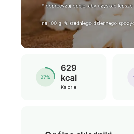
* doprecyzuj opcje, aby uzyskać lepsze
na 100 g, % średniego dziennego spożyc
629
kcal
27%
Kalorie