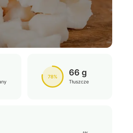
66 g
78%
any
Tłuszcze