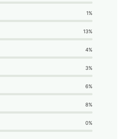
1%
13%
4%
3%
6%
8%
0%