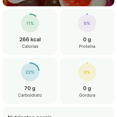
11%
0%
266 kcal
0 g
Calorias
Proteína
22%
0%
70 g
0 g
Carboidrato
Gordura