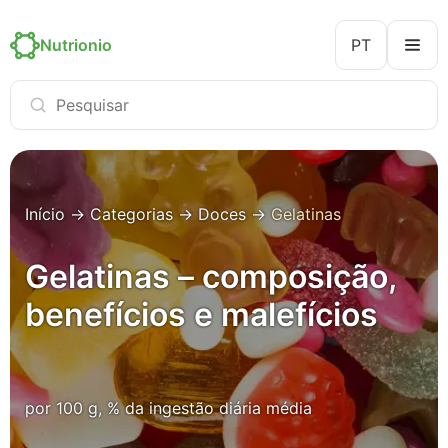
Nutrionio
PT
Início
→
Categorias
→
Doces
→
Gelatinas
Gelatinas – composição,
benefícios e malefícios
por 100 g, % da ingestão diária média