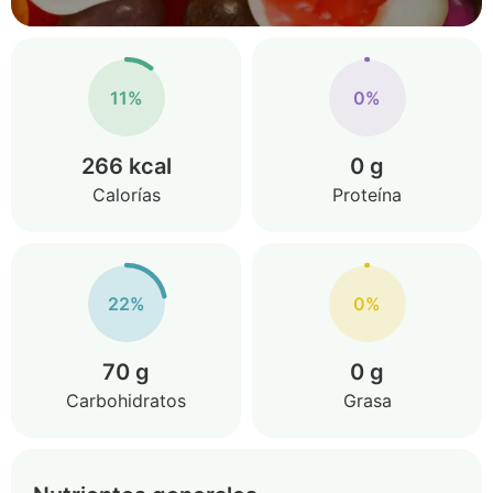
11%
0%
266 kcal
0 g
Calorías
Proteína
22%
0%
70 g
0 g
Carbohidratos
Grasa