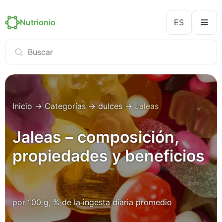
Nutrionio
ES
Inicio
→
Categorías
→
dulces
→
Jaleas
Jaleas – composición,
propiedades y beneficios
por 100 g, % de la ingesta diaria promedio