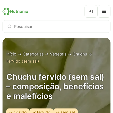
Nutrionio
PT
Início
→
Categorias
→
Vegetais
→
Chuchu
→
Fervido (sem sal)
Chuchu fervido (sem sal)
– composição, benefícios
e malefícios
cozido
fervido
sem sal