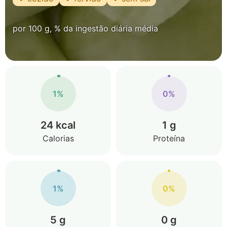
por 100 g, % da ingestão diária média
1%
0%
24 kcal
1 g
Calorias
Proteína
1%
0%
5 g
0 g