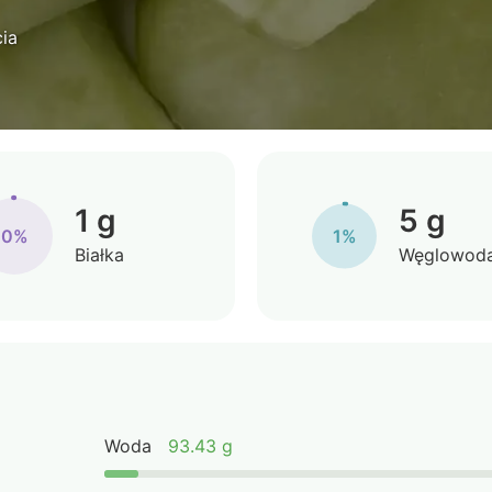
ia
1 g
5 g
0%
1%
Białka
Węglowod
Woda
93.43 g