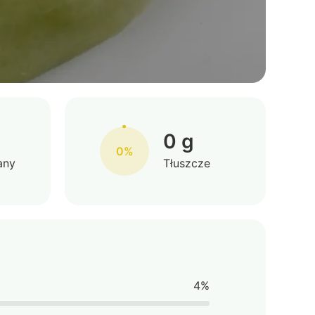
0 g
0%
any
Tłuszcze
4%