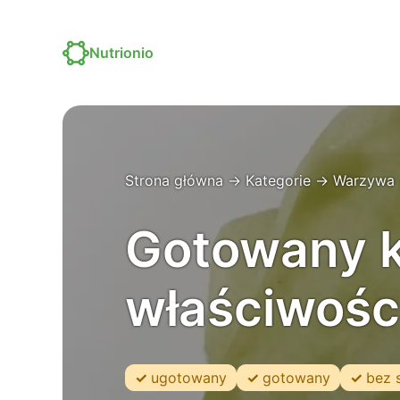
Nutrionio
Strona główna
→
Kategorie
→
Warzywa
Gotowany ko
właściwości
ugotowany
gotowany
bez s