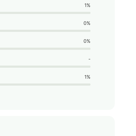
1%
0%
0%
-
1%