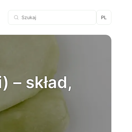
PL
) – skład,