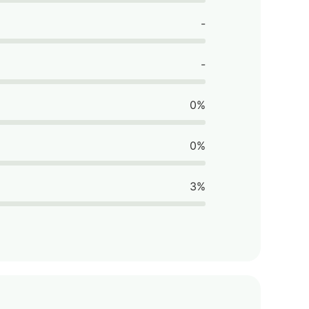
-
-
0%
0%
3%