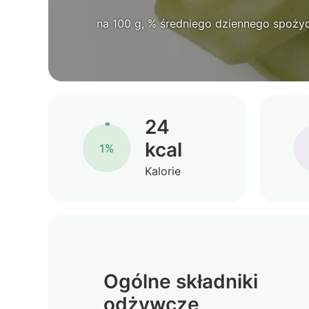
na 100 g, % średniego dziennego spożyc
24
kcal
1%
Kalorie
Ogólne składniki
odżywcze