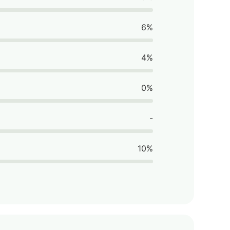
6%
4%
0%
-
10%