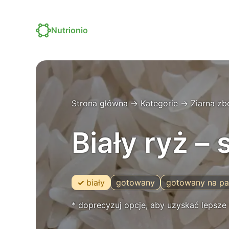
Nutrionio
Strona główna
→
Kategorie
→
Ziarna zb
Biały ryż – 
biały
gotowany
gotowany na pa
* doprecyzuj opcje, aby uzyskać lepsze