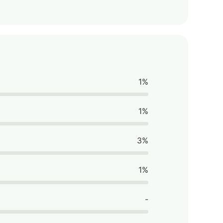
1%
1%
3%
1%
-