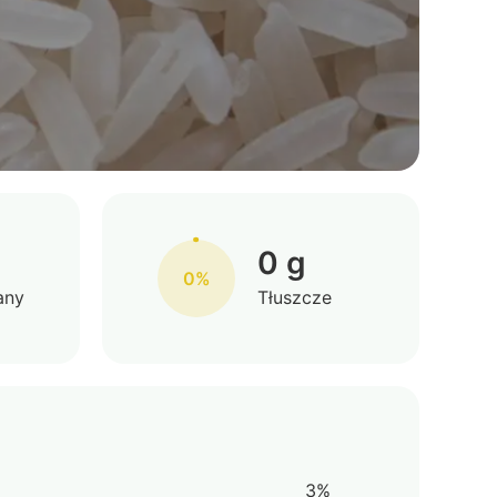
0 g
0%
any
Tłuszcze
3%