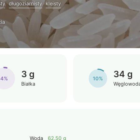
sty
długoziarnisty
kleisty
ia
3 g
34 g
4%
10%
Białka
Węglowod
Woda
62.50 g