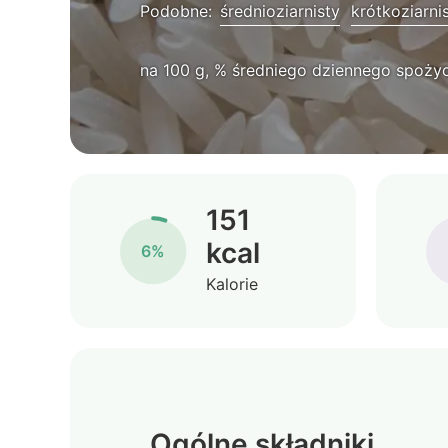
Podobne:
średnioziarnisty
krótkoziarni
na 100 g, % średniego dziennego spożyc
151
kcal
6%
Kalorie
Ogólne składniki