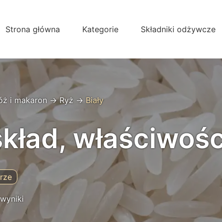
Strona główna
Kategorie
Składniki odżywcze
óż i makaron
→
Ryż
→
Biały
skład, właściwośc
rze
 wyniki