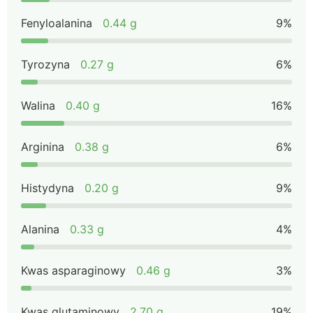
Fenyloalanina
0.44 g
9%
Tyrozyna
0.27 g
6%
Walina
0.40 g
16%
Arginina
0.38 g
6%
Histydyna
0.20 g
9%
Alanina
0.33 g
4%
Kwas asparaginowy
0.46 g
3%
Kwas glutaminowy
2.70 g
19%