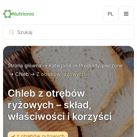
Nutrionio
PL
Strona główna
→
Kategorie
→
Produkty pieczone
→
Chleb
→
Z otrębów ryżowych
Chleb z otrębów
ryżowych – skład,
właściwości i korzyści
z otrębów ryżowych