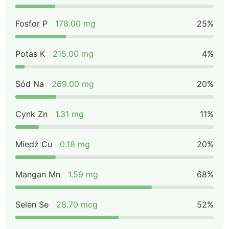
Fosfor P
178.00 mg
25%
Potas K
215.00 mg
4%
Sód Na
269.00 mg
20%
Cynk Zn
1.31 mg
11%
Miedź Cu
0.18 mg
20%
Mangan Mn
1.59 mg
68%
Selen Se
28.70 mcg
52%