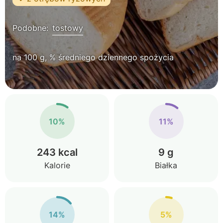
Podobne:
tostowy
na 100 g, % średniego dziennego spożycia
10%
11%
243 kcal
9 g
Kalorie
Białka
14%
5%