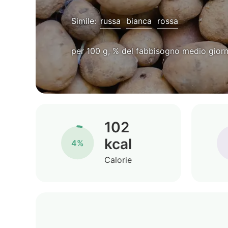
Simile:
russa
bianca
rossa
per 100 g, % del fabbisogno medio giorn
102
kcal
4%
Calorie