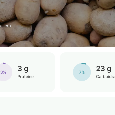
aliero
3 g
23 g
3%
7%
Proteine
Carboidra