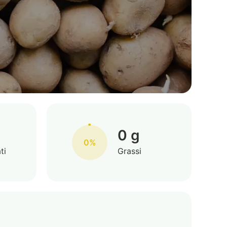
0 g
0%
ti
Grassi