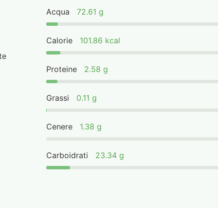
Acqua
72.61 g
Calorie
101.86 kcal
te
Proteine
2.58 g
Grassi
0.11 g
Cenere
1.38 g
Carboidrati
23.34 g