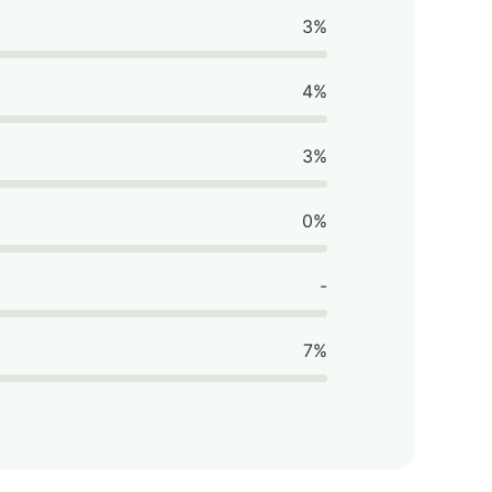
3%
4%
3%
0%
-
7%