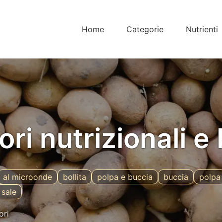
Home
Categorie
Nutrienti
ori nutrizionali e
al microonde
bollita
polpa e buccia
buccia
polpa
 sale
ori