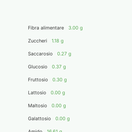
Fibra alimentare
3.00 g
Zuccheri
1.18 g
Saccarosio
0.27 g
Glucosio
0.37 g
Fruttosio
0.30 g
Lattosio
0.00 g
Maltosio
0.00 g
Galattosio
0.00 g
Amido
16.61 g