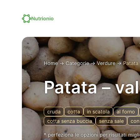
Nutrionio
Home
→
Categorie
→
Verdure
→
Patata
Patata – val
cruda
cotta
in scatola
al forno
cotta senza buccia
senza sale
con
* perfeziona le opzioni per risultati migli