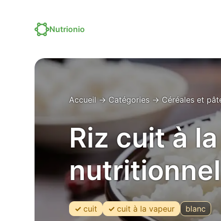
Nutrionio
Accueil
→
Catégories
→
Céréales et pât
Riz cuit à l
nutritionnel
cuit
cuit à la vapeur
blanc