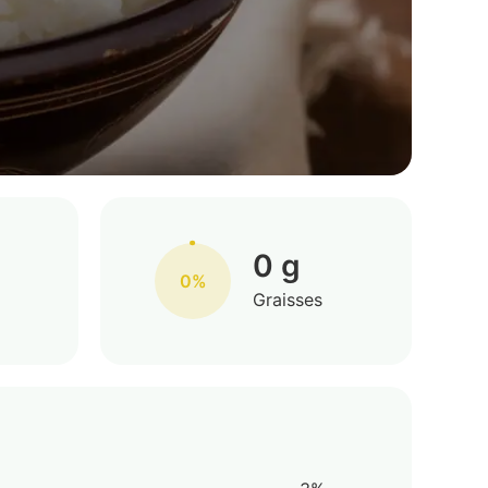
0 g
0%
Graisses