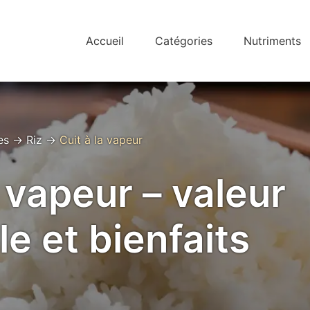
Accueil
Catégories
Nutriments
es
→
Riz
→
Cuit à la vapeur
a vapeur – valeur
le et bienfaits