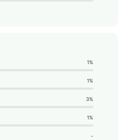
1%
1%
3%
1%
-