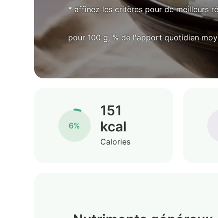
* affinez les critères pour de meilleurs r
pour 100 g, % de l'apport quotidien mo
151
kcal
6%
Calories