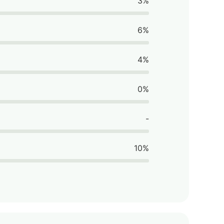
3%
6%
4%
0%
-
10%