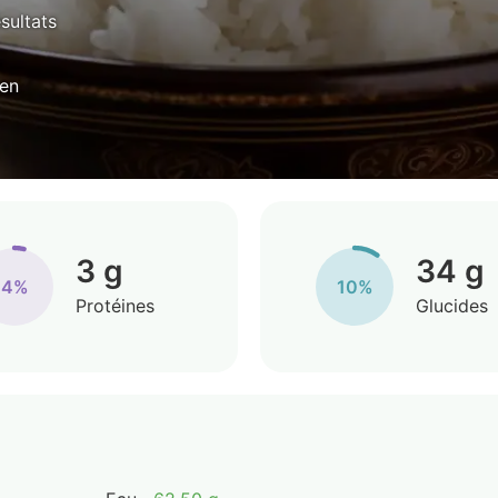
ésultats
yen
3 g
34 g
4%
10%
Protéines
Glucides