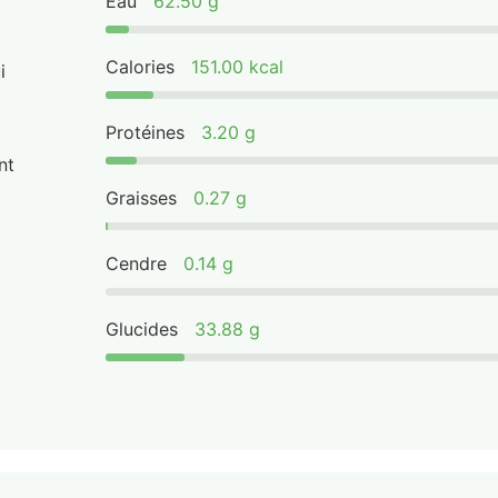
Eau
62.50 g
Calories
151.00 kcal
i
Protéines
3.20 g
nt
Graisses
0.27 g
Cendre
0.14 g
Glucides
33.88 g