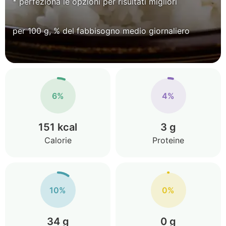
* perfeziona le opzioni per risultati migliori
per 100 g, % del fabbisogno medio giornaliero
6%
4%
151 kcal
3 g
Calorie
Proteine
10%
0%
34 g
0 g