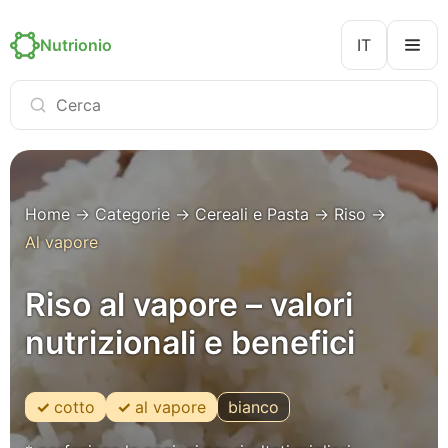
Nutrionio
IT
Home
→
Categorie
→
Cereali e Pasta
→
Riso
→
Al vapore
Riso al vapore – valori
nutrizionali e benefici
cotto
al vapore
bianco