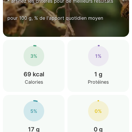
* affinez les critères pour de meilleurs résultats
pour 100 g, % de l'apport quotidien moyen
3%
1%
69 kcal
1 g
Calories
Protéines
5%
0%
17 g
0 g