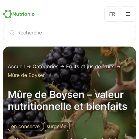
Nutrionio
FR
Accueil
→
Catégories
→
Fruits et jus de fruits
→
Mûre de Boysen
Mûre de Boysen – valeur
nutritionnelle et bienfaits
en conserve
surgelée