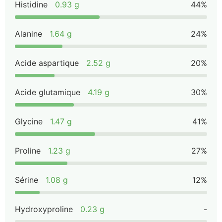
Histidine
0.93 g
44%
Alanine
1.64 g
24%
Acide aspartique
2.52 g
20%
Acide glutamique
4.19 g
30%
Glycine
1.47 g
41%
Proline
1.23 g
27%
Sérine
1.08 g
12%
Hydroxyproline
0.23 g
-