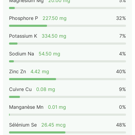
Magnésium Mg
20.00 mg
5%
Phosphore P
227.50 mg
32%
Potassium K
334.50 mg
7%
Sodium Na
54.50 mg
4%
Zinc Zn
4.42 mg
40%
Cuivre Cu
0.08 mg
9%
Manganèse Mn
0.01 mg
0%
Sélénium Se
26.45 mcg
48%