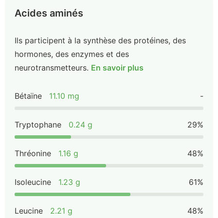
Acides aminés
Ils participent à la synthèse des protéines, des
hormones, des enzymes et des
neurotransmetteurs.
En savoir plus
Bétaïne
11.10 mg
-
Tryptophane
0.24 g
29%
Thréonine
1.16 g
48%
Isoleucine
1.23 g
61%
Leucine
2.21 g
48%