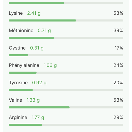
Lysine
2.41 g
58%
Méthionine
0.71 g
39%
Cystine
0.31 g
17%
Phénylalanine
1.06 g
24%
Tyrosine
0.92 g
20%
Valine
1.33 g
53%
Arginine
1.77 g
29%