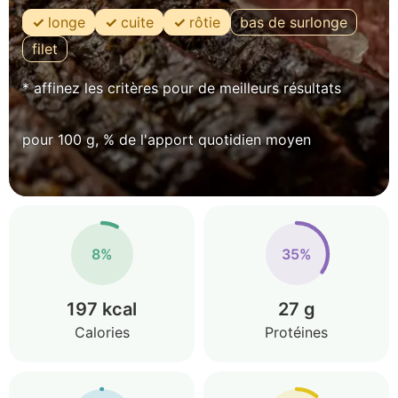
longe
cuite
rôtie
bas de surlonge
filet
* affinez les critères pour de meilleurs résultats
pour 100 g, % de l'apport quotidien moyen
8%
35%
197 kcal
27 g
Calories
Protéines