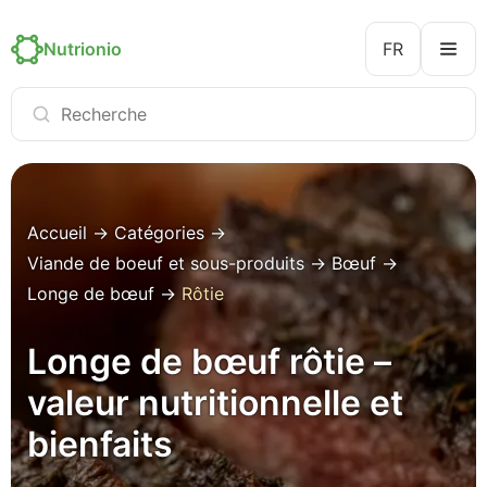
Nutrionio
FR
Accueil
→
Catégories
→
Viande de boeuf et sous-produits
→
Bœuf
→
Longe de bœuf
→
Rôtie
Longe de bœuf rôtie –
valeur nutritionnelle et
bienfaits