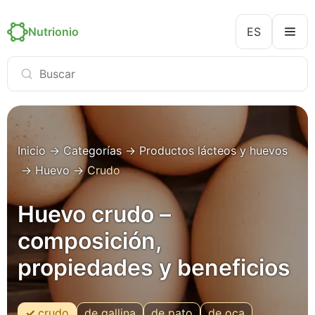
Nutrionio
ES
Inicio
→
Categorías
→
Productos lácteos y huevos
→
Huevo
→
Crudo
Huevo crudo –
composición,
propiedades y beneficios
crudo
de gallina
de pato
de oca