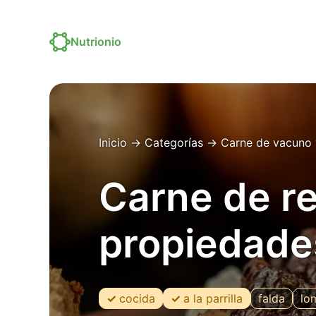
Nutrionio
Inicio
→
Categorías
→
Carne de vacuno 
Carne de re
propiedade
cocida
a la parrilla
falda
lo