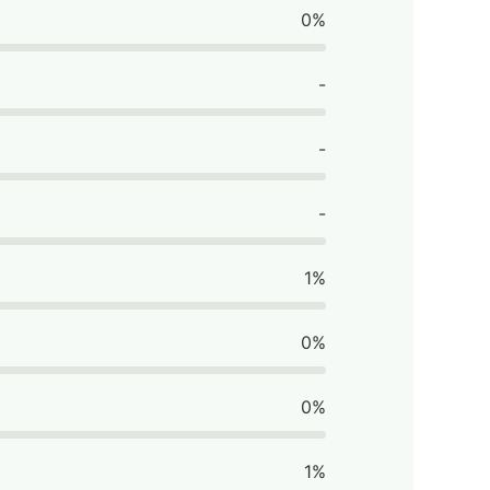
0%
-
-
-
1%
0%
0%
1%