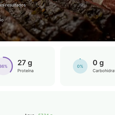
es resultados
io
27 g
0 g
36%
0%
Proteína
Carbohidra