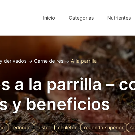
Inicio
Categorías
Nutrientes
y derivados
→
Carne de res
→
A la parrilla
s a la parrilla – 
s y beneficios
mo
redondo
bistec
chuletón
redondo superior
so