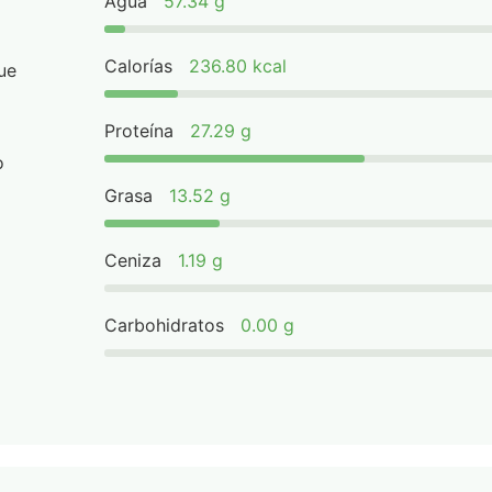
Agua
57.34 g
Calorías
236.80 kcal
ue
Proteína
27.29 g
o
Grasa
13.52 g
Ceniza
1.19 g
Carbohidratos
0.00 g