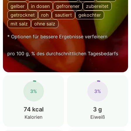
gelber
in dosen
gefrorener
zubereitet
getrocknet
roh
sautiert
gekochter
mit salz
ohne salz
* Optionen für bessere Ergebnisse verfeinern
pro 100 g, % des durchschnittlichen Tagesbedarfs
3%
3%
74 kcal
3 g
Kalorien
Eiweiß