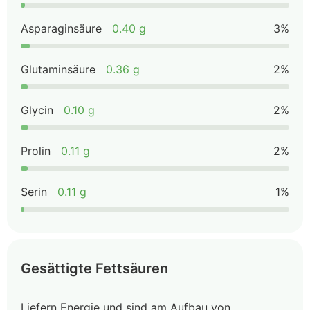
Asparaginsäure
0.40 g
3%
Glutaminsäure
0.36 g
2%
Glycin
0.10 g
2%
Prolin
0.11 g
2%
Serin
0.11 g
1%
Gesättigte Fettsäuren
Liefern Energie und sind am Aufbau von