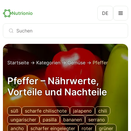
Nutrionio
DE
Startseite
→
Kategorien
→
Gemüse
→
Pfeffer
Pfeffer – Nährwerte,
Vorteile und Nachteile
süß
scharfe chilischote
jalapeno
chili
ungarischer
pasilla
bananen
serrano
ancho
scharfer eingelegter
roter
grüner