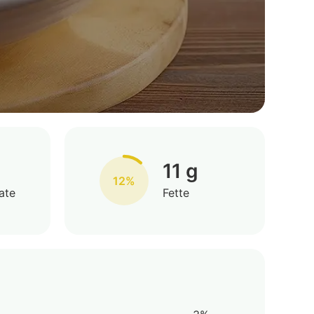
11 g
12%
ate
Fette