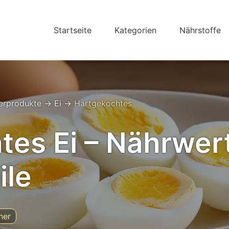
Startseite
Kategorien
Nährstoffe
ierprodukte
→
Ei
→
Hartgekochtes
es Ei – Nährwert
ile
ner