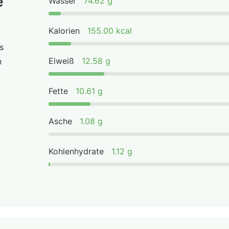
e
Wasser
74.62 g
Kalorien
155.00 kcal
s
Eiweiß
12.58 g
n
Fette
10.61 g
Asche
1.08 g
Kohlenhydrate
1.12 g