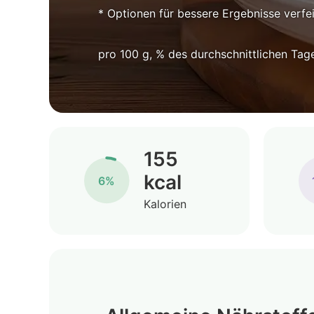
* Optionen für bessere Ergebnisse verfe
pro 100 g, % des durchschnittlichen Tag
155
kcal
6%
Kalorien