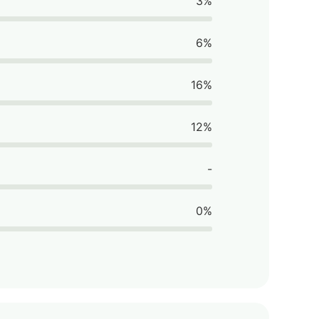
3%
6%
16%
12%
-
0%