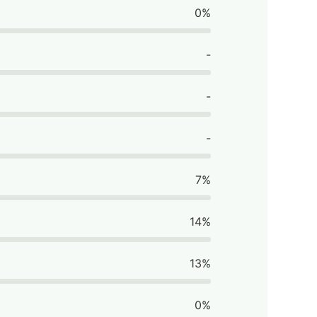
0%
-
-
-
7%
14%
13%
0%