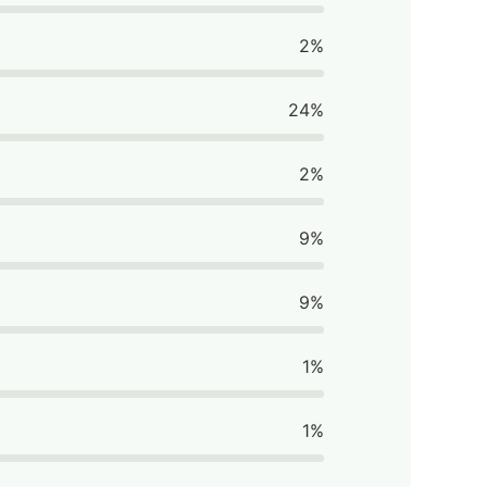
2%
24%
2%
9%
9%
1%
1%