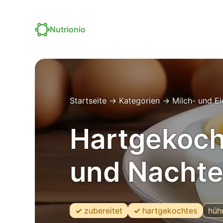
Nutrionio
Startseite
→
Kategorien
→
Milch- und E
Hartgekocht
und Nachte
zubereitet
hartgekochtes
hüh