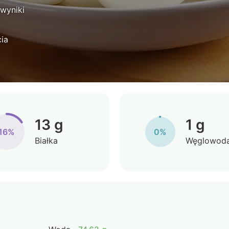
 wyniki
ia
13 g
1 g
16%
0%
Białka
Węglowod