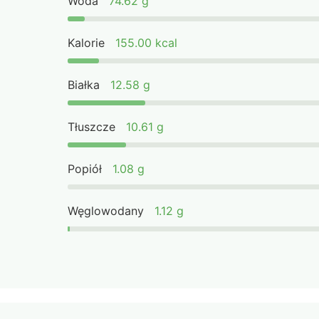
Woda
74.62 g
Kalorie
155.00 kcal
Białka
12.58 g
Tłuszcze
10.61 g
Popiół
1.08 g
Węglowodany
1.12 g