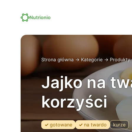
Nutrionio
Strona główna
→
Kategorie
→
Produkty 
Jajko na tw
korzyści
gotowane
na twardo
kurze