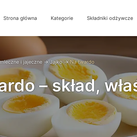
Strona główna
Kategorie
Składniki odżywcze
mleczne i jajeczne
→
Jajko
→
Na twardo
ardo – skład, wła