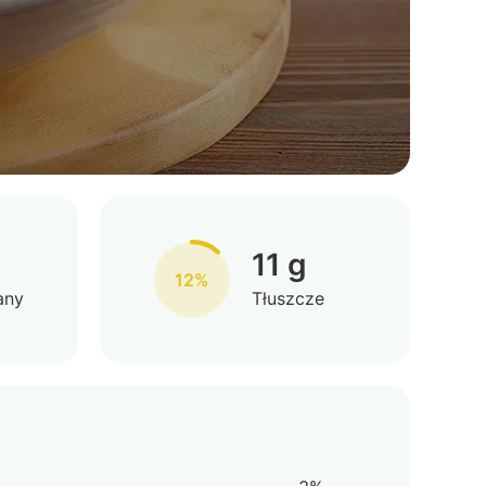
11 g
12%
any
Tłuszcze