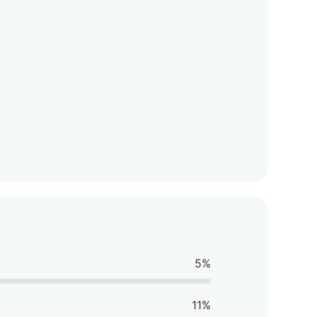
5%
11%