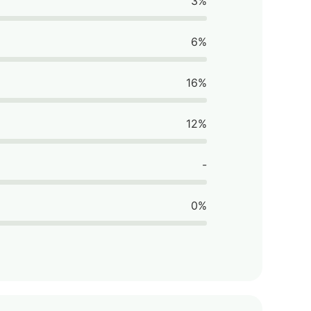
3%
6%
16%
12%
-
0%