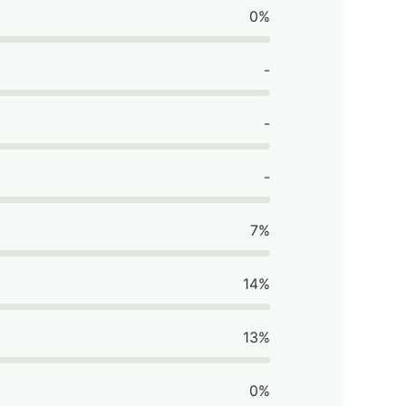
0%
-
-
-
7%
14%
13%
0%