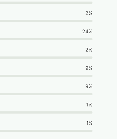
2%
24%
2%
9%
9%
1%
1%