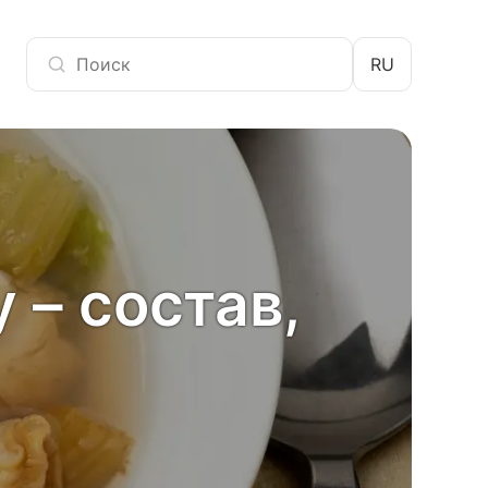
RU
 – состав,