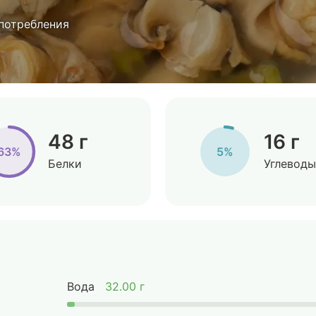
 потребления
48 г
16 г
63%
5%
Белки
Углеводы
Вода
32.00 г