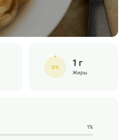
1 г
0%
Жиры
1%