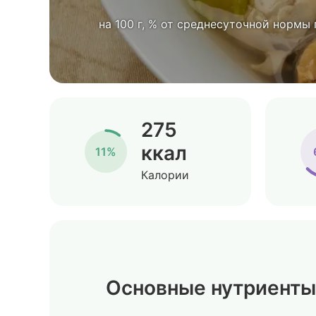
на 100 г, % от среднесуточной нормы
275
ккал
11%
Калории
Основные нутриенты