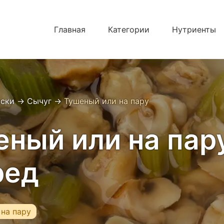
Главная
Категории
Нутриенты
юски
→
Сычуг
→
Тушеный или на пару
ный или на пару
ред
на пару