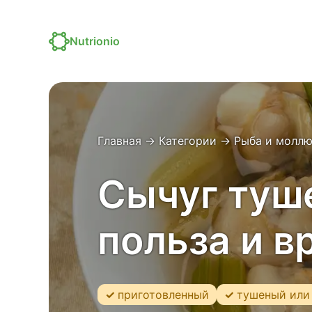
Nutrionio
Главная
→
Категории
→
Рыба и молл
Сычуг туше
польза и в
приготовленный
тушеный или 