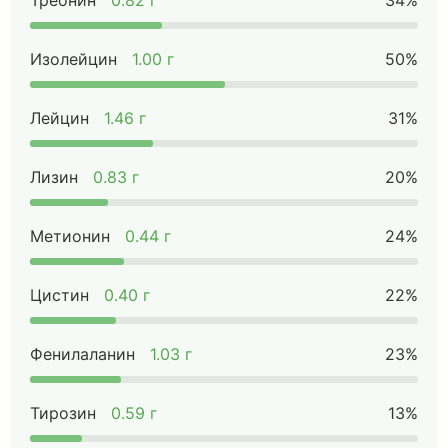
Треонин
0.82 г
34%
Изолейцин
1.00 г
50%
Лейцин
1.46 г
31%
Лизин
0.83 г
20%
Метионин
0.44 г
24%
Цистин
0.40 г
22%
Фенилаланин
1.03 г
23%
Тирозин
0.59 г
13%