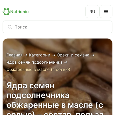
Nutrionio
RU
Главная
→
Категории
→
Орехи и семена
→
Ядра семян подсолнечника
→
Обжаренные в масле (с солью)
Ядра семян
подсолнечника
обжаренные в масле (с
солью) – состав, польза