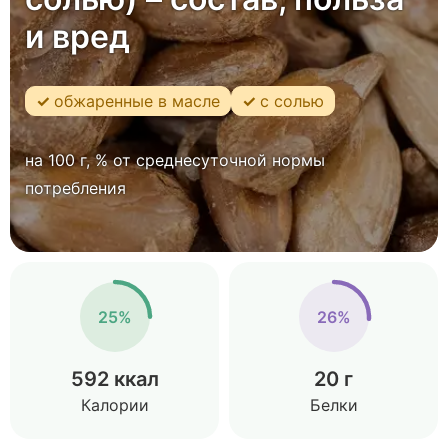
и вред
обжаренные в масле
с солью
на 100 г, % от среднесуточной нормы
потребления
25%
26%
592 ккал
20 г
Калории
Белки