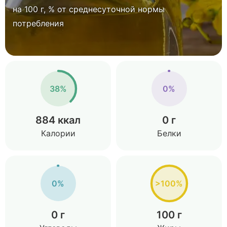
на 100 г, % от среднесуточной нормы
потребления
38%
0%
884 ккал
0 г
Калории
Белки
0%
>100%
0 г
100 г