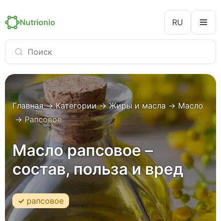
Nutrionio
RU
Главная
→
Категории
→
Жиры и масла
→
Масло
→
Рапсовое
Масло рапсовое –
состав, польза и вред
рапсовое