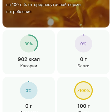
на 100 г, % от среднесуточной нормы
потребления
39%
0%
902 ккал
0 г
Калории
Белки
0%
>100%
0 г
100 г