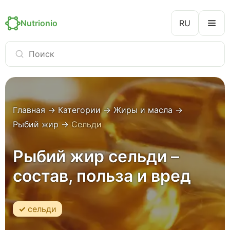
Nutrionio
RU
Главная
→
Категории
→
Жиры и масла
→
Рыбий жир
→
Сельди
Рыбий жир сельди –
состав, польза и вред
сельди