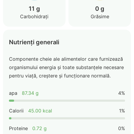
11 g
0 g
Carbohidrați
Grăsime
Nutrienți generali
Componente cheie ale alimentelor care furnizează
organismului energia și toate substanțele necesare
pentru viață, creștere și funcționare normală.
apa
87.34 g
4%
Calorii
45.00 kcal
1%
Proteine
0.72 g
0%