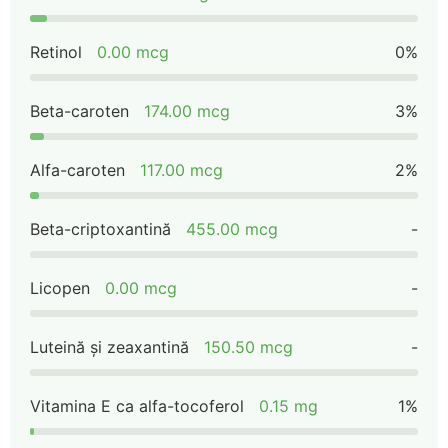
Retinol
0.00 mcg
0%
Beta-caroten
174.00 mcg
3%
Alfa-caroten
117.00 mcg
2%
Beta-criptoxantină
455.00 mcg
-
Licopen
0.00 mcg
-
Luteină și zeaxantină
150.50 mcg
-
Vitamina E ca alfa-tocoferol
0.15 mg
1%