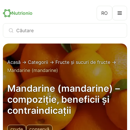
Nutrionio
RO
Acasă
→
Categorii
→
Fructe și sucuri de fructe
→
Mandarine (mandarine)
Mandarine (mandarine) –
compoziție, beneficii și
contraindicații
crude
conservă