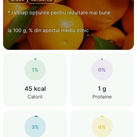
* rafinați opțiunile pentru rezultate mai bune
la 100 g, % din aportul mediu zilnic
1%
0%
45 kcal
1 g
Calorii
Proteine
3%
0%