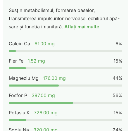
Susțin metabolismul, formarea oaselor,
transmiterea impulsurilor nervoase, echilibrul apă-
sare și funcția imunitară.
Aflați mai multe
Calciu Ca
61.00 mg
6%
Fier Fe
1.52 mg
15%
Magneziu Mg
176.00 mg
44%
Fosfor P
397.00 mg
56%
Potasiu K
726.00 mg
15%
Sodiu Na
320.00 mg
24%