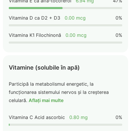
Vitamina E ca alfa-tocoferol
6.94 mg
47%
Vitamina D ca D2 + D3
0.00 mcg
0%
Vitamina K1 Filochinonă
0.00 mcg
0%
Vitamine (solubile în apă)
Participă la metabolismul energetic, la
funcționarea sistemului nervos și la creșterea
celulară.
Aflați mai multe
Vitamina C Acid ascorbic
0.80 mg
0%