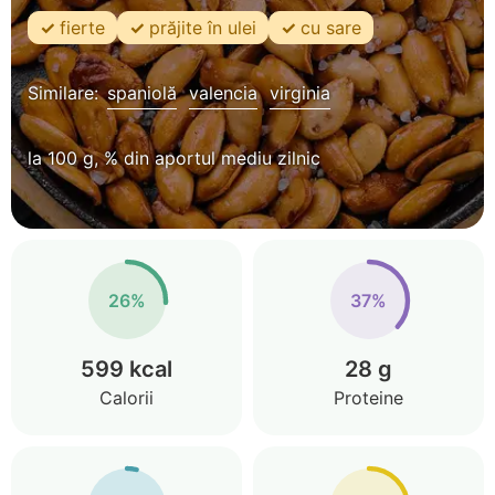
fierte
prăjite în ulei
cu sare
Similare:
spaniolă
valencia
virginia
la 100 g, % din aportul mediu zilnic
26%
37%
599 kcal
28 g
Calorii
Proteine