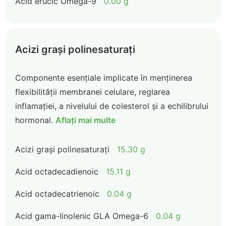
Acid erucic Omega-9
0.00 g
Acizi grași polinesaturați
Componente esențiale implicate în menținerea
flexibilității membranei celulare, reglarea
inflamației, a nivelului de colesterol și a echilibrului
hormonal.
Aflați mai multe
Acizi grași polinesaturați
15.30 g
Acid octadecadienoic
15.11 g
Acid octadecatrienoic
0.04 g
Acid gama-linolenic GLA Omega-6
0.04 g