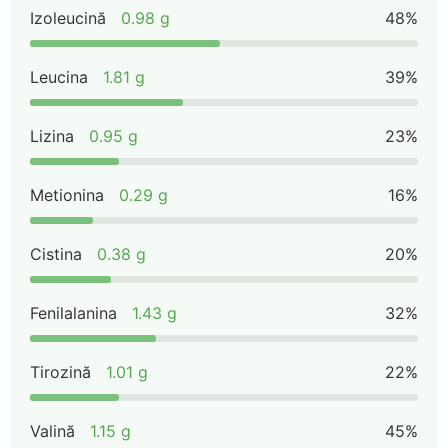
Izoleucină
0.98 g
48%
Leucina
1.81 g
39%
Lizina
0.95 g
23%
Metionina
0.29 g
16%
Cistina
0.38 g
20%
Fenilalanina
1.43 g
32%
Tirozină
1.01 g
22%
Valină
1.15 g
45%