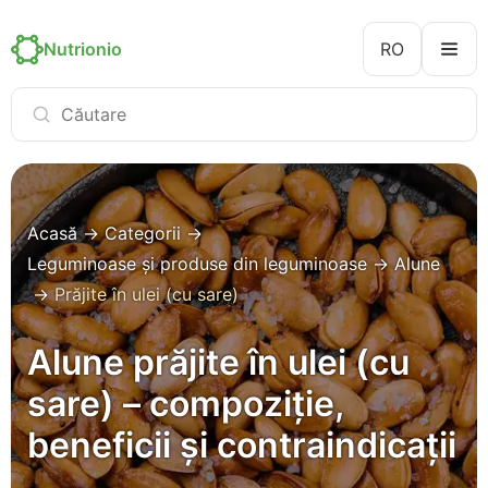
Nutrionio
RO
Acasă
→
Categorii
→
Leguminoase și produse din leguminoase
→
Alune
→
Prăjite în ulei (cu sare)
Alune prăjite în ulei (cu
sare) – compoziție,
beneficii și contraindicații