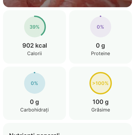
39%
0%
902 kcal
0 g
Calorii
Proteine
0%
>100%
0 g
100 g
Carbohidrați
Grăsime