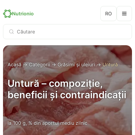
Nutrionio
RO
Acasă
→
Categorii
→
Grăsimi și uleiuri
→
Untură
Untură – compoziție,
beneficii și contraindicații
la 100 g, % din aportul mediu zilnic