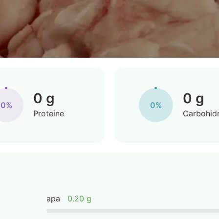
0 g
0 g
0%
0%
Proteine
Carbohidr
apa
0.20 g