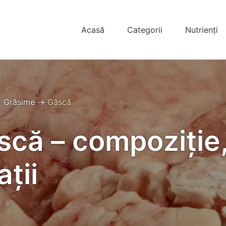
Acasă
Categorii
Nutrienți
→
Grăsime
→
Gâscă
că – compoziție, 
ții