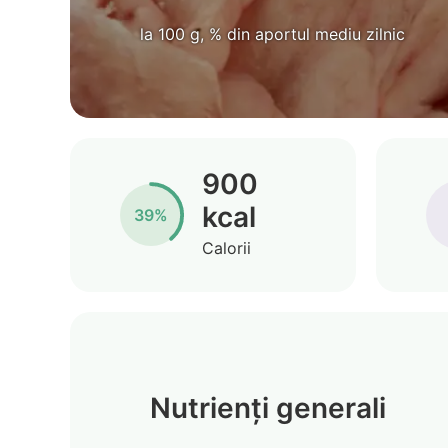
la 100 g, % din aportul mediu zilnic
900
kcal
39%
Calorii
Nutrienți generali