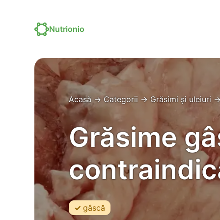
Nutrionio
Acasă
→
Categorii
→
Grăsimi și uleiuri
Grăsime gâs
contraindica
gâscă