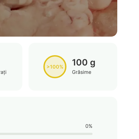
100 g
>100%
ați
Grăsime
0%