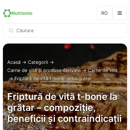
Nutrionio
RO
Acasă
→
Categorii
→
Carne de vită și produse derivate
→
Carne de vită
→
Friptură de vită t-bone
→
La grătar
Friptură de vită t-bone la
grătar – compoziție,
beneficii și contraindicații