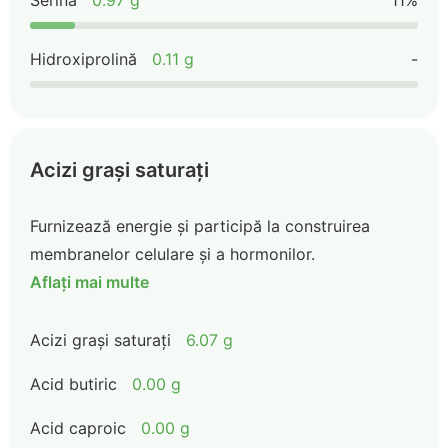
Serina
0.97 g
11%
Hidroxiprolină
0.11 g
-
Acizi grași saturați
Furnizează energie și participă la construirea
membranelor celulare și a hormonilor.
Aflați mai multe
Acizi grași saturați
6.07 g
Acid butiric
0.00 g
Acid caproic
0.00 g