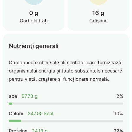
0 g
16 g
Carbohidrați
Grăsime
Nutrienți generali
Componente cheie ale alimentelor care furnizează
organismului energia și toate substanțele necesare
pentru viață, creștere și funcționare normală.
apa
57.78 g
2%
Calorii
247.00 kcal
10%
Proteine
24.18 g
32%