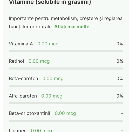
Vitamine (solubile în grăsimi)
Importante pentru metabolism, creștere și reglarea
funcțiilor corporale.
Aflați mai multe
Vitamina A
0.00 mcg
0%
Retinol
0.00 mcg
0%
Beta-caroten
0.00 mcg
0%
Alfa-caroten
0.00 mcg
0%
Beta-criptoxantină
0.00 mcg
-
Licopen
0.00 mcg
-