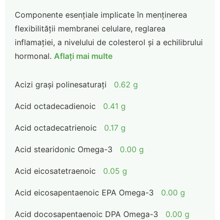
Componente esențiale implicate în menținerea
flexibilității membranei celulare, reglarea
inflamației, a nivelului de colesterol și a echilibrului
hormonal.
Aflați mai multe
Acizi grași polinesaturați
0.62 g
Acid octadecadienoic
0.41 g
Acid octadecatrienoic
0.17 g
Acid stearidonic Omega-3
0.00 g
Acid eicosatetraenoic
0.05 g
Acid eicosapentaenoic EPA Omega-3
0.00 g
Acid docosapentaenoic DPA Omega-3
0.00 g