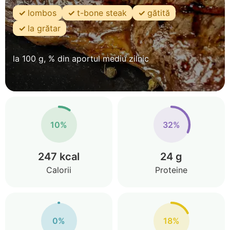
lombos
t-bone steak
gătită
la grătar
la 100 g, % din aportul mediu zilnic
10%
32%
247 kcal
24 g
Calorii
Proteine
0%
18%