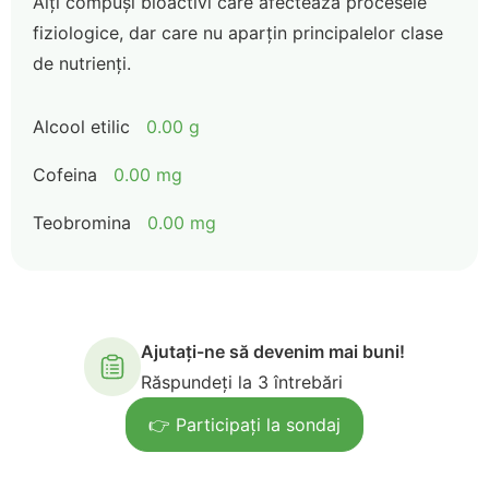
Alți compuși bioactivi care afectează procesele
fiziologice, dar care nu aparțin principalelor clase
de nutrienți.
Alcool etilic
0.00 g
Cofeina
0.00 mg
Teobromina
0.00 mg
Ajutați-ne să devenim mai buni!
Răspundeți la 3 întrebări
👉 Participați la sondaj