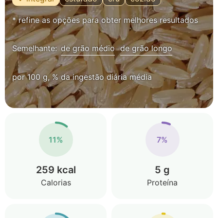
* refine as opções para obter melhores resultados
Semelhante:
de grão médio
de grão longo
por 100 g, % da ingestão diária média
11%
7%
259 kcal
5 g
Calorias
Proteína