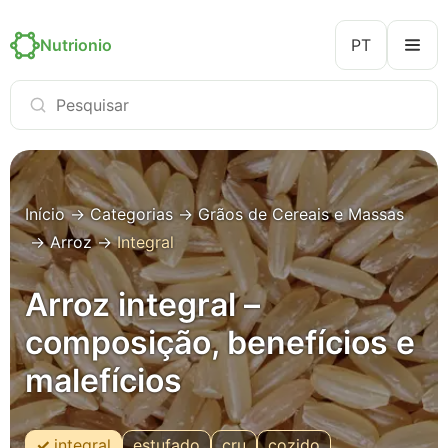
Nutrionio
PT
Início
→
Categorias
→
Grãos de Cereais e Massas
→
Arroz
→
Integral
Arroz integral –
composição, benefícios e
malefícios
integral
estufado
cru
cozido