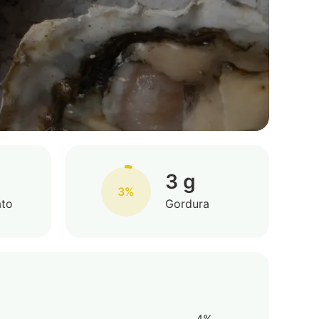
3 g
3%
ato
Gordura