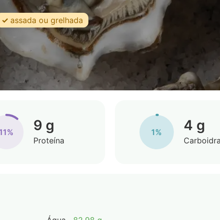
assada ou grelhada
9 g
4 g
11%
1%
Proteína
Carboidr