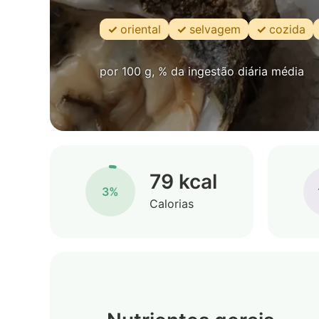
oriental
selvagem
cozida
por 100 g, % da ingestão diária média
79 kcal
3%
Calorias