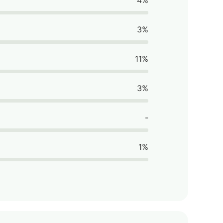
4%
3%
11%
3%
-
1%