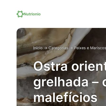
Nutrionio
Início
→
Categorias
→
Peixes e Marisco
Ostra orien
grelhada – 
malefícios