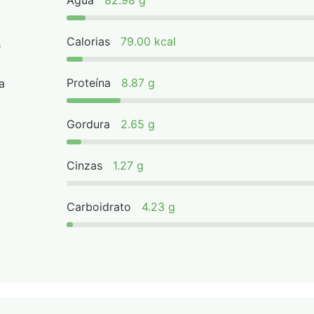
Água
82.98 g
Calorias
79.00 kcal
s
Proteína
8.87 g
a
Gordura
2.65 g
Cinzas
1.27 g
Carboidrato
4.23 g