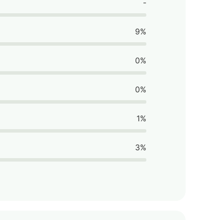
-
9%
0%
0%
1%
3%