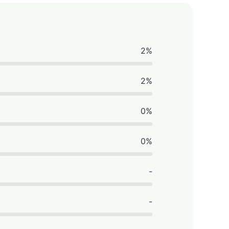
2%
2%
0%
0%
-
-