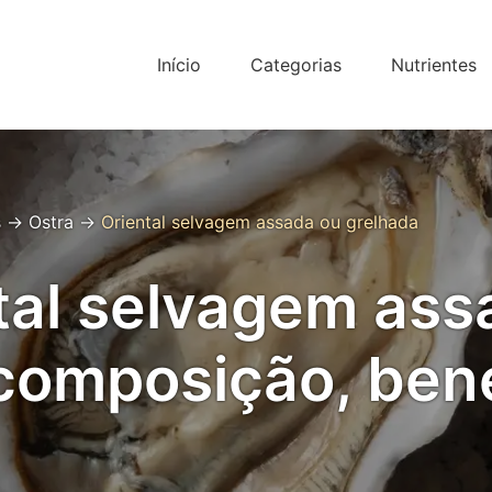
Início
Categorias
Nutrientes
s
→
Ostra
→
Oriental selvagem assada ou grelhada
tal selvagem ass
composição, bene