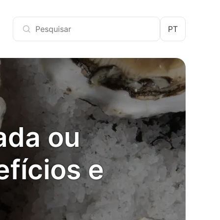
PT
ada ou
fícios e