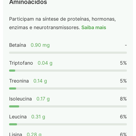
Aminoácidos
Participam na síntese de proteínas, hormonas,
enzimas e neurotransmissores.
Saiba mais
Betaína
0.90 mg
-
Triptofano
0.04 g
5%
Treonina
0.14 g
5%
Isoleucina
0.17 g
8%
Leucina
0.31 g
6%
Lisina
0.28 g
6%