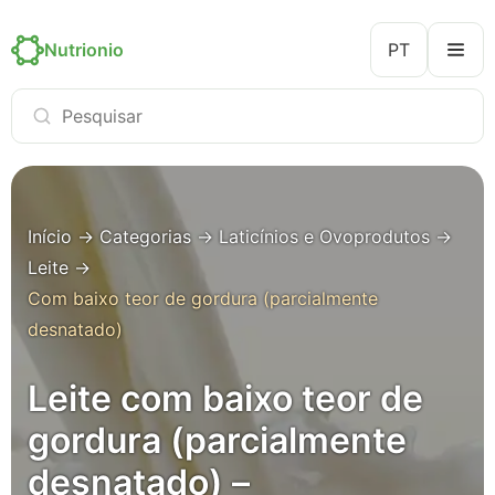
Nutrionio
PT
Início
→
Categorias
→
Laticínios e Ovoprodutos
→
Leite
→
Com baixo teor de gordura (parcialmente
desnatado)
Leite com baixo teor de
gordura (parcialmente
desnatado) –