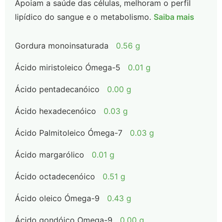
Apoiam a saúde das células, melhoram o perfil
lipídico do sangue e o metabolismo.
Saiba mais
Gordura monoinsaturada
0.56 g
Ácido miristoleico Ómega-5
0.01 g
Ácido pentadecanóico
0.00 g
Ácido hexadecenóico
0.03 g
Ácido Palmitoleico Ómega-7
0.03 g
Ácido margarólico
0.01 g
Ácido octadecenóico
0.51 g
Ácido oleico Ómega-9
0.43 g
Ácido gondóico Omega-9
0.00 g