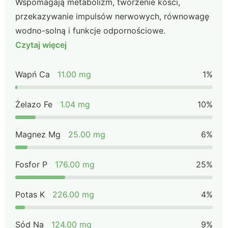
Wspomagają metabolizm, tworzenie kości,
przekazywanie impulsów nerwowych, równowagę
wodno-solną i funkcje odpornościowe.
Czytaj więcej
Wapń Ca
11.00 mg
1%
Żelazo Fe
1.04 mg
10%
Magnez Mg
25.00 mg
6%
Fosfor P
176.00 mg
25%
Potas K
226.00 mg
4%
Sód Na
124.00 mg
9%