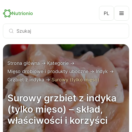
Nutrionio
PL
Strona główna
→
Kategorie
→
Mięso drobiowe i produkty uboczne
→
Indyk
→
Grzbiet z indyka
→
Surowy (tylko mięso)
Surowy grzbiet z indyka
(tylko mięso) – skład,
właściwości i korzyści