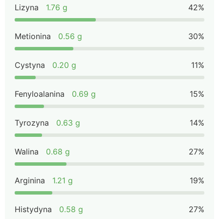
Lizyna
1.76 g
42%
Metionina
0.56 g
30%
Cystyna
0.20 g
11%
Fenyloalanina
0.69 g
15%
Tyrozyna
0.63 g
14%
Walina
0.68 g
27%
Arginina
1.21 g
19%
Histydyna
0.58 g
27%