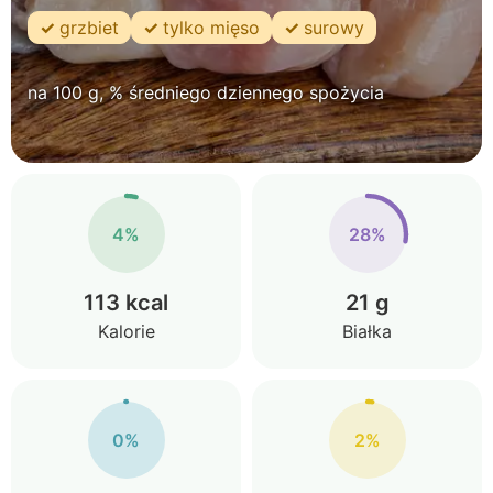
grzbiet
tylko mięso
surowy
na 100 g, % średniego dziennego spożycia
4%
28%
113 kcal
21 g
Kalorie
Białka
0%
2%