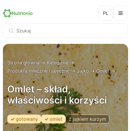
Nutrionio
PL
Strona główna
→
Kategorie
→
Produkty mleczne i jajeczne
→
Jajko
→
Omlet
→
Omlet – skład,
właściwości i korzyści
gotowany
omlet
z jajkiem kurzym