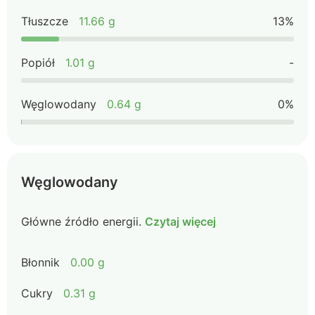
Tłuszcze
11.66 g
13%
Popiół
1.01 g
-
Węglowodany
0.64 g
0%
Węglowodany
Główne źródło energii.
Czytaj więcej
Błonnik
0.00 g
Cukry
0.31 g