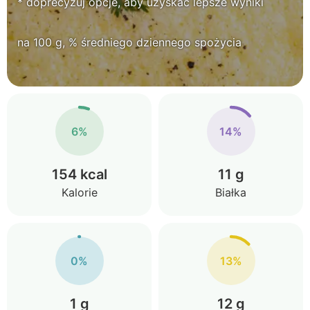
* doprecyzuj opcje, aby uzyskać lepsze wyniki
na 100 g, % średniego dziennego spożycia
6%
14%
154 kcal
11 g
Kalorie
Białka
0%
13%
1 g
12 g