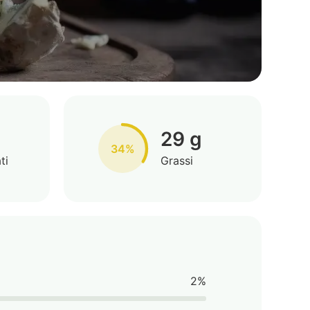
29 g
34%
ti
Grassi
2%