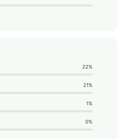
22%
21%
1%
0%