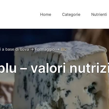
Home
Categorie
Nutrienti
ti a base di uova
→
Formaggio
→
Blu
u – valori nutriz