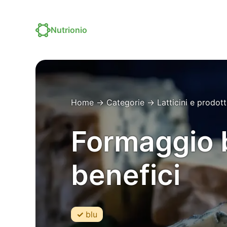
Nutrionio
Home
→
Categorie
→
Latticini e prodot
Formaggio bl
benefici
blu