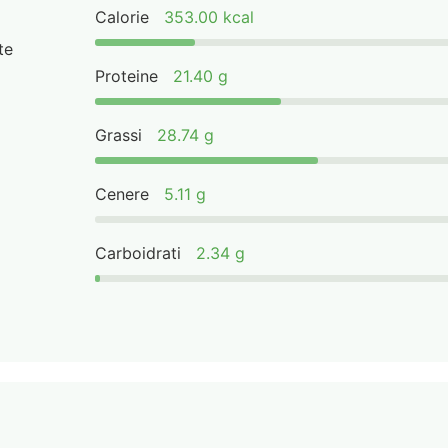
Calorie
353.00 kcal
te
Proteine
21.40 g
Grassi
28.74 g
Cenere
5.11 g
Carboidrati
2.34 g