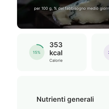
per 100 g, % del fabbisogno medio giorn
353
kcal
15%
Calorie
Nutrienti generali