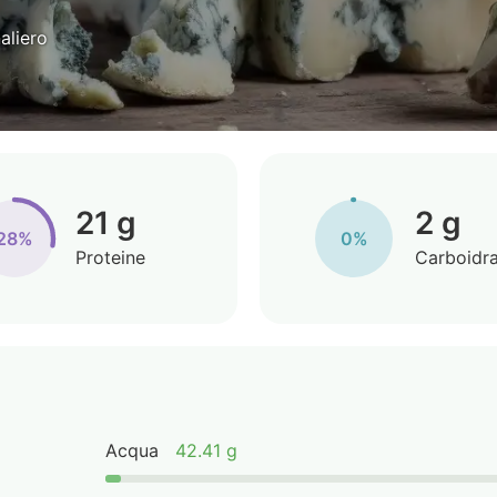
aliero
21 g
2 g
28%
0%
Proteine
Carboidra
Acqua
42.41 g