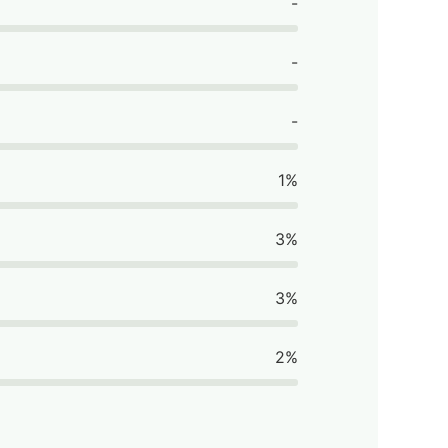
-
-
-
1%
3%
3%
2%