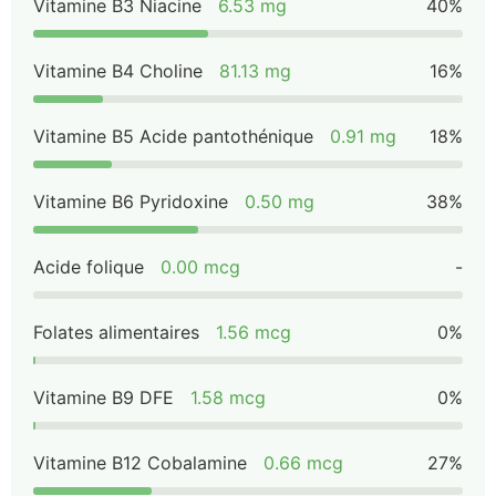
Vitamine B3 Niacine
6.53 mg
40%
Vitamine B4 Choline
81.13 mg
16%
Vitamine B5 Acide pantothénique
0.91 mg
18%
Vitamine B6 Pyridoxine
0.50 mg
38%
Acide folique
0.00 mcg
-
Folates alimentaires
1.56 mcg
0%
Vitamine B9 DFE
1.58 mcg
0%
Vitamine B12 Cobalamine
0.66 mcg
27%