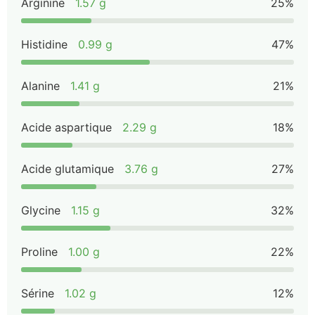
Arginine
1.57 g
25%
Histidine
0.99 g
47%
Alanine
1.41 g
21%
Acide aspartique
2.29 g
18%
Acide glutamique
3.76 g
27%
Glycine
1.15 g
32%
Proline
1.00 g
22%
Sérine
1.02 g
12%