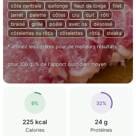
côte centrale
surlonge
haut de longe
filet
jarret
palette
côtes
cru
cuit
rôti
braisé
grillé
poêlé
avec os
désossé
côtelettes ou rôtis
côtelettes
rôtis
steaks
* affinez les critères pour de meilleurs résultats
pour 100 g, % de l'apport quotidien moyen
9%
32%
225 kcal
24 g
Calories
Protéines