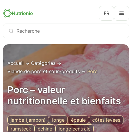
Nutrionio
FR
Accueil
→
Catégories
→
Viande de porc et sous-produits
→
Porc
Porc – valeur
nutritionnelle et bienfaits
jambe (jambon)
longe
épaule
côtes levées
rumsteck
échine
longe centrale