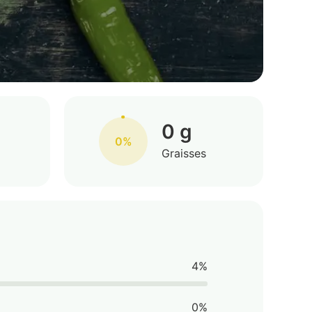
0 g
0%
Graisses
4%
0%