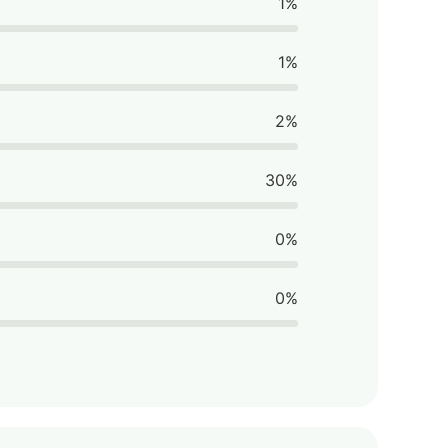
1%
1%
2%
30%
0%
0%