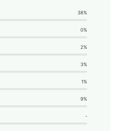
38%
0%
2%
3%
1%
9%
-