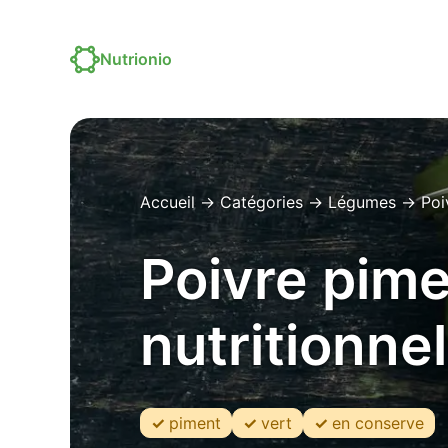
Nutrionio
Accueil
→
Catégories
→
Légumes
→
Poi
Poivre pime
nutritionnel
piment
vert
en conserve