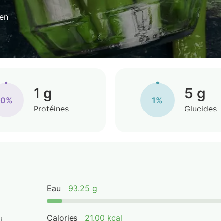
yen
1 g
5 g
0%
1%
Protéines
Glucides
Eau
93.25 g
Calories
21.00 kcal
i