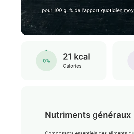
pour 100 g, % de l'apport quotidien mo
21 kcal
0%
Calories
Nutriments généraux
Composants essentiels des aliments qu