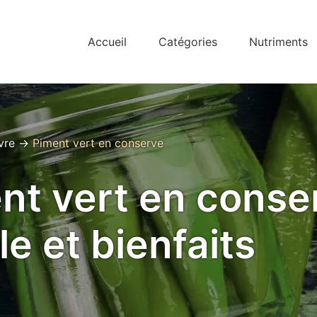
Accueil
Catégories
Nutriments
vre
→
Piment vert en conserve
nt vert en conse
le et bienfaits