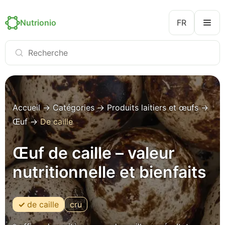
Nutrionio
FR
Accueil
→
Catégories
→
Produits laitiers et œufs
→
Œuf
→
De caille
Œuf de caille – valeur
nutritionnelle et bienfaits
de caille
cru