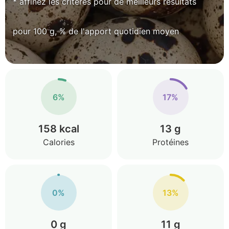
* affinez les critères pour de meilleurs résultats
pour 100 g, % de l'apport quotidien moyen
6%
17%
158 kcal
13 g
Calories
Protéines
0%
13%
0 g
11 g