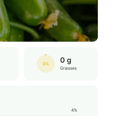
0 g
0%
Graisses
4%