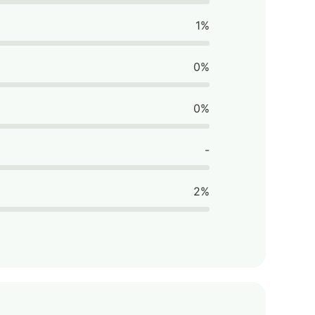
1%
0%
0%
-
2%