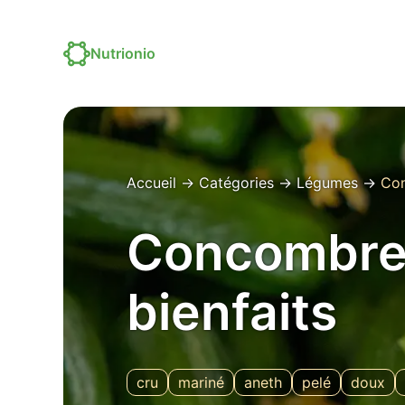
Nutrionio
Accueil
→
Catégories
→
Légumes
→
Co
Concombre –
bienfaits
cru
mariné
aneth
pelé
doux