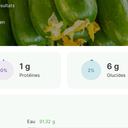
ésultats
yen
1 g
6 g
0%
2%
Protéines
Glucides
Eau
91.32 g