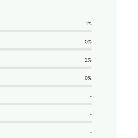
1%
0%
2%
0%
-
-
-